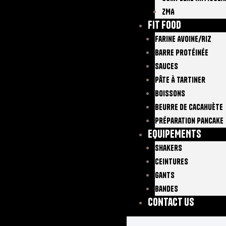
ZMA
FIT FOOD
Farine Avoine/Riz
Barre Protéinée
Sauces
Pâte À Tartiner
Boissons
Beurre De Cacahuète
Préparation Pancake
EQUIPEMENTS
Shakers
Ceintures
Gants
Bandes
Contact Us