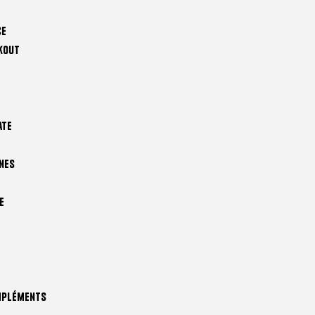
ce
kout
ate
nes
e
mpléments