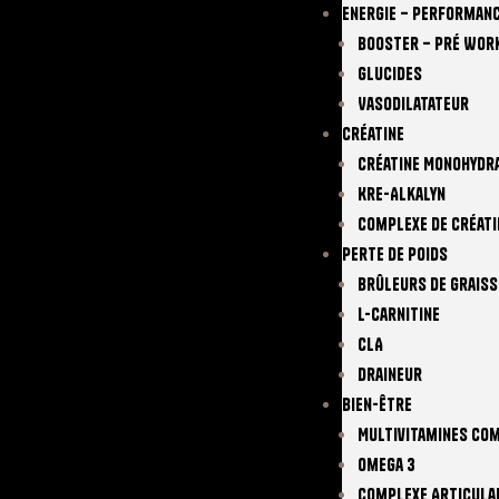
Energie – Performan
Booster – Pré Wor
Glucides
Vasodilatateur
Créatine
Créatine Monohydr
Kre-Alkalyn
Complexe De Créati
Perte De Poids
Brûleurs De Graiss
L-Carnitine
CLA
Draineur
Bien-Être
Multivitamines Co
Omega 3
Complexe Articula