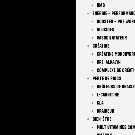
Hmb
Energie – Performan
Booster – Pré Wor
Glucides
Vasodilatateur
Créatine
Créatine Monohydr
Kre-Alkalyn
Complexe De Créati
Perte De Poids
Brûleurs De Graiss
L-Carnitine
CLA
Draineur
Bien-Être
Multivitamines Co