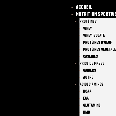
Accueil
Nutrition sportiv
Protéines
Whey
Whey Isolate
Protéines D’oeuf
Protéines Végétal
Caséines
Prise De Masse
Gainers
Autre
Acides Aminés
BCAA
Eaa
Glutamine
Hmb