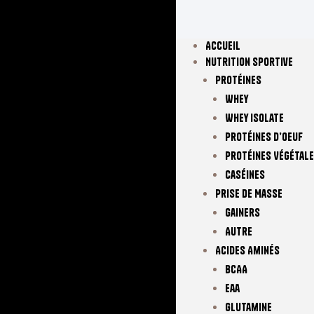
Accueil
Nutrition Sportive
Protéines
Whey
Whey Isolate
Protéines D’oeuf
Protéines Végétal
Caséines
Prise De Masse
Gainers
Autre
Acides Aminés
BCAA
Eaa
Glutamine