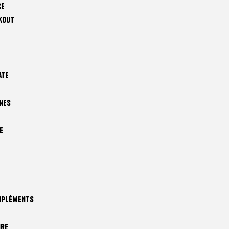
ce
kout
ate
nes
e
mpléments
ire