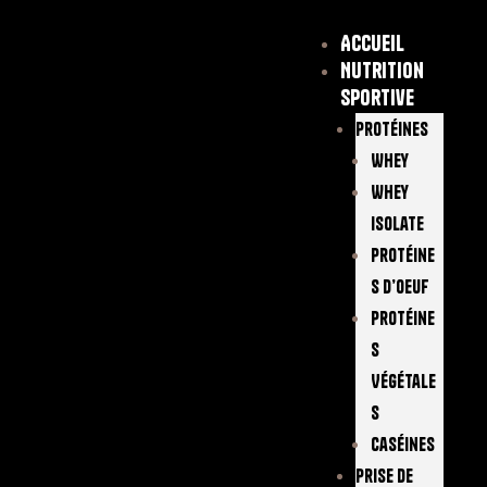
Accueil
Nutrition
sportive
Protéines
Whey
Whey
Isolate
Protéine
S D’oeuf
Protéine
S
Végétale
S
Caséines
Prise De