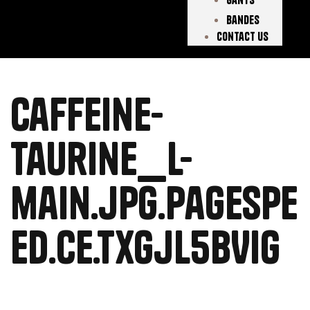
Bandes
Contact Us
caffeine-
taurine_l-
main.jpg.pagespe
ed.ce.TxGjL5bVIg