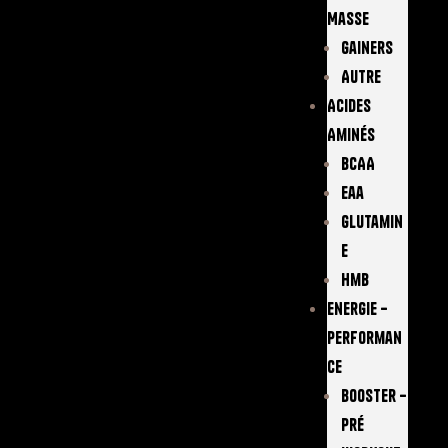
Masse
Gainers
Autre
Acides
Aminés
BCAA
Eaa
Glutamin
E
Hmb
Energie –
Performan
Ce
Booster –
Pré