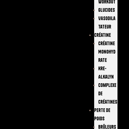
Workout
Glucides
Vasodila
Tateur
Créatine
Créatine
Monohyd
Rate
Kre-
Alkalyn
Complexe
De
Créatines
Perte De
Poids
Brûleurs