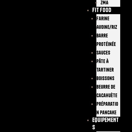
ZMA
FIT FOOD
Farine
Avoine/Riz
Barre
Protéinée
Sauces
Pâte À
Tartiner
Boissons
Beurre De
Cacahuète
Préparatio
N Pancake
EQUIPEMENT
S