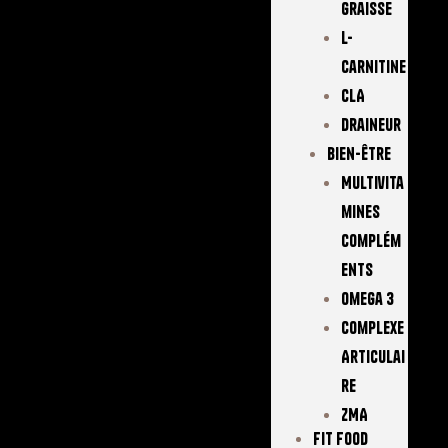
Graisse
L-
Carnitine
CLA
Draineur
Bien-Être
Multivita
Mines
Complém
Ents
Omega 3
Complexe
Articulai
Re
ZMA
FIT FOOD