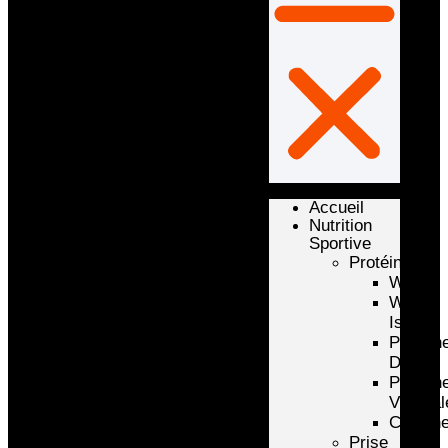
Accueil
Nutrition
Sportive
Protéines
Whey
Whey
Isolate
Protéin
D’oeuf
Protéin
Végétal
Caséin
Prise