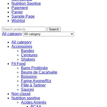
Nutrition Sportive
Paiement
Panier
Sample Page
Wishlist
Search
All category
All category
Accessoires
Bandes
Ceintures
Shakers
Fit Food
Barre Protéinée
Beurre de Cacahuète
Boissons
Farine Avoine/Riz
Pâte à Tartiner
Sauces
Non classé
Nutrition sportive
Acides Aminés
BCAA