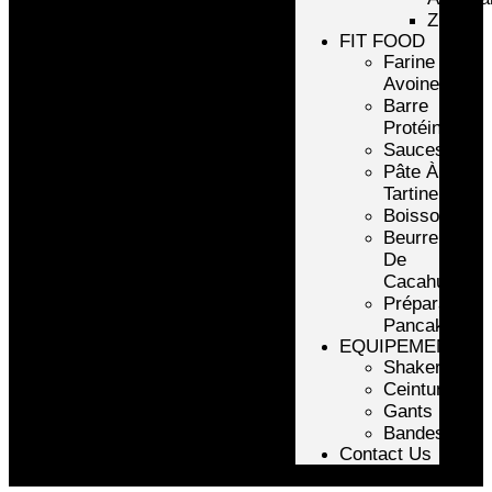
ZMA
FIT FOOD
Farine
Avoine/Riz
Barre
Protéinée
Sauces
Pâte À
Tartiner
Boissons
Beurre
De
Cacahuète
Préparation
Pancake
EQUIPEMENTS
Shakers
Ceintures
Gants
Bandes
Contact Us