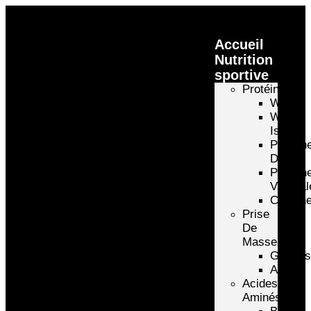
Accueil
Nutrition
sportive
Protéines
Whey
Whey
Isolate
Protéin
D’oeuf
Protéin
Végétal
Caséin
Prise
De
Masse
Gainer
Autre
Acides
Aminés