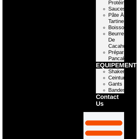
Protéinée
Sauces
Pâte À
Tartiner
Boissons
Beurre
De
Cacahuète
Préparation
Pancake
EQUIPEMENT
Shakers
Ceintures
Gants
Bandes
Contact
Us