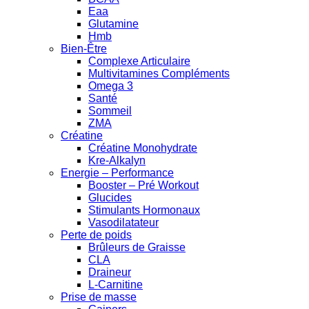
Eaa
Glutamine
Hmb
Bien-Être
Complexe Articulaire
Multivitamines Compléments
Omega 3
Santé
Sommeil
ZMA
Créatine
Créatine Monohydrate
Kre-Alkalyn
Energie – Performance
Booster – Pré Workout
Glucides
Stimulants Hormonaux
Vasodilatateur
Perte de poids
Brûleurs de Graisse
CLA
Draineur
L-Carnitine
Prise de masse