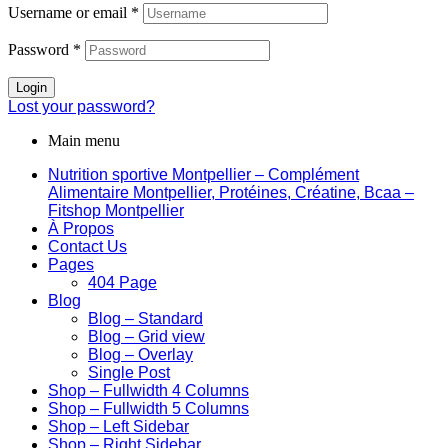
Username or email
*
Password
*
Login
Lost your password?
Main menu
Nutrition sportive Montpellier – Complément
Alimentaire Montpellier, Protéines, Créatine, Bcaa –
Fitshop Montpellier
À Propos
Contact Us
Pages
404 Page
Blog
Blog – Standard
Blog – Grid view
Blog – Overlay
Single Post
Shop – Fullwidth 4 Columns
Shop – Fullwidth 5 Columns
Shop – Left Sidebar
Shop – Right Sidebar