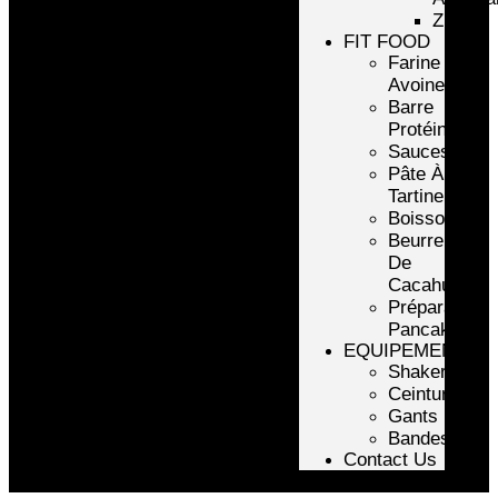
ZMA
FIT FOOD
Farine
Avoine/Riz
Barre
Protéinée
Sauces
Pâte À
Tartiner
Boissons
Beurre
De
Cacahuète
Préparation
Pancake
EQUIPEMENTS
Shakers
Ceintures
Gants
Bandes
Contact Us