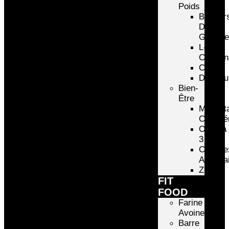
Poids
Brûleur
De
Graiss
L-
Carniti
CLA
Draineu
Bien-
Être
Multivi
Complé
Omega
3
Comple
Articula
ZMA
FIT
FOOD
Farine
Avoine/Riz
Barre