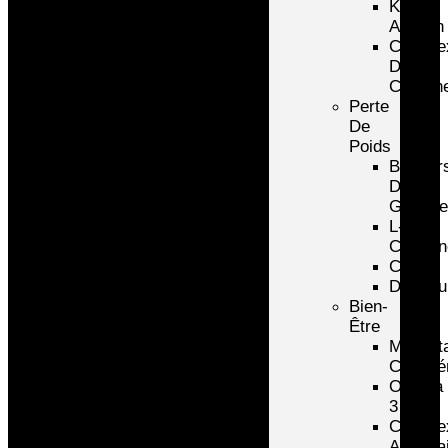
Kre-
Alkalyn
Comple
De
Créatin
Perte
De
Poids
Brûleur
De
Graiss
L-
Carniti
CLA
Draineu
Bien-
Être
Multivi
Complé
Omega
3
Comple
Articula