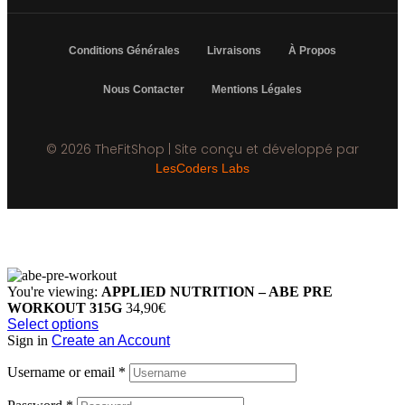
Conditions Générales
Livraisons
À Propos
Nous Contacter
Mentions Légales
© 2026 TheFitShop | Site conçu et développé par
LesCoders Labs
You're viewing:
APPLIED NUTRITION – ABE PRE
WORKOUT 315G
34,90
€
Select options
Sign in
Create an Account
Username or email
*