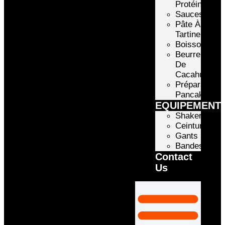
Protéinée
Sauces
Pâte À
Tartiner
Boissons
Beurre
De
Cacahuète
Préparation
Pancake
EQUIPEMENT
Shakers
Ceintures
Gants
Bandes
Contact
Us