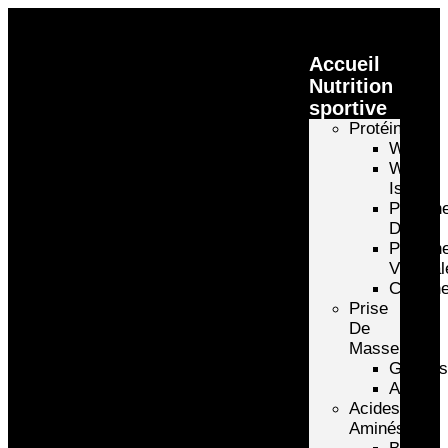
Accueil
Nutrition
sportive
Protéines
Whey
Whey
Isolate
Protéin
D’oeuf
Protéin
Végétal
Caséin
Prise
De
Masse
Gainer
Autre
Acides
Aminés