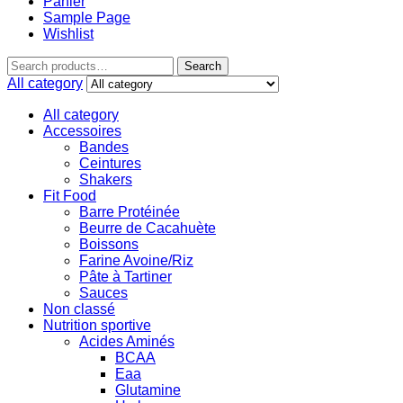
Panier
Sample Page
Wishlist
Search
All category
All category
Accessoires
Bandes
Ceintures
Shakers
Fit Food
Barre Protéinée
Beurre de Cacahuète
Boissons
Farine Avoine/Riz
Pâte à Tartiner
Sauces
Non classé
Nutrition sportive
Acides Aminés
BCAA
Eaa
Glutamine