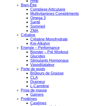
Hmb
Bien-Être
Complexe Articulaire
Multivitamines Compléments
Omega 3
Santé
Sommeil
ZMA
Créatine
Créatine Monohydrate
Kre-Alkalyn
Energie – Performance
Booster – Pré Workout
Glucides
Stimulants Hormonaux
Vasodilatateur
Perte de poids
Brûleurs de Graisse
CLA
Draineur
L-Carnitine
Prise de masse
Gainers
Protéines
Caséines