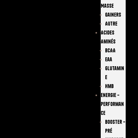
Masse
Gainers
Autre
Acides
Aminés
BCAA
Eaa
Glutamin
E
Hmb
Energie –
Performan
Ce
Booster –
Pré