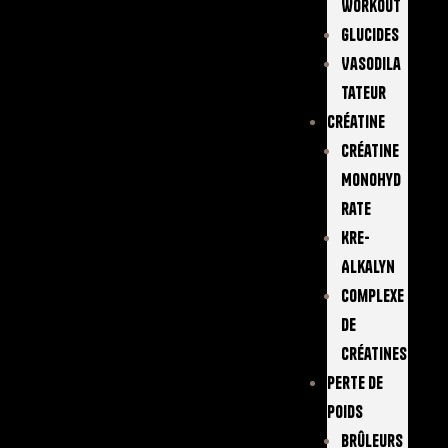
Workout
Glucides
Vasodila
Tateur
Créatine
Créatine
Monohyd
Rate
Kre-
Alkalyn
Complexe
De
Créatines
Perte De
Poids
Brûleurs