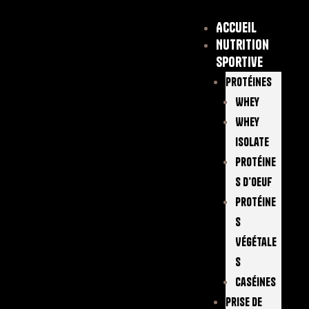
Accueil
Nutrition
sportive
Protéines
Whey
Whey
Isolate
Protéine
S D’oeuf
Protéine
S
Végétale
S
Caséines
Prise De