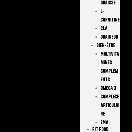
Graisse
L-
Carnitine
CLA
Draineur
Bien-Être
Multivita
Mines
Complém
Ents
Omega 3
Complexe
Articulai
Re
ZMA
FIT FOOD