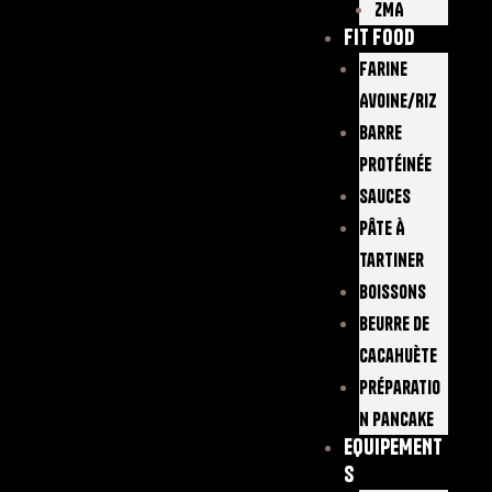
ZMA
FIT FOOD
Farine
Avoine/Riz
Barre
Protéinée
Sauces
Pâte À
Tartiner
Boissons
Beurre De
Cacahuète
Préparatio
N Pancake
EQUIPEMENT
S