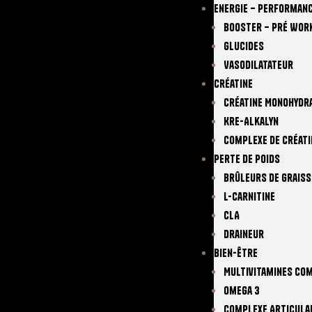
Energie – Performan
Booster – Pré Wor
Glucides
Vasodilatateur
Créatine
Créatine Monohydr
Kre-Alkalyn
Complexe De Créati
Perte De Poids
Brûleurs De Graiss
L-Carnitine
CLA
Draineur
Bien-Être
Multivitamines Co
Omega 3
Complexe Articula