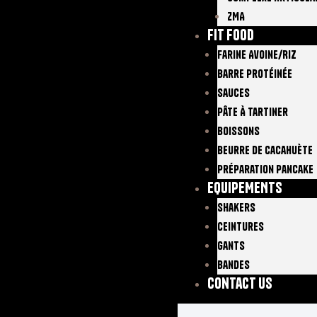
ZMA
FIT FOOD
Farine Avoine/Riz
Barre Protéinée
Sauces
Pâte À Tartiner
Boissons
Beurre De Cacahuète
Préparation Pancake
EQUIPEMENTS
Shakers
Ceintures
Gants
Bandes
Contact Us