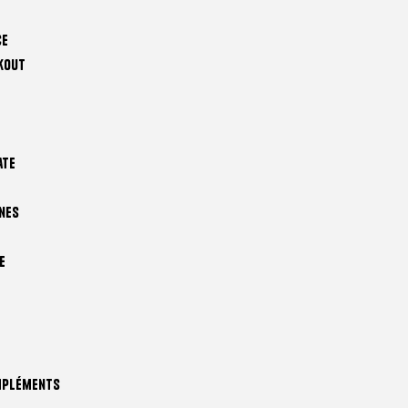
ce
kout
ate
nes
e
mpléments