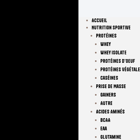
Accueil
Nutrition Sportive
Protéines
Whey
Whey Isolate
Protéines D’oeuf
Protéines Végétal
Caséines
Prise De Masse
Gainers
Autre
Acides Aminés
BCAA
Eaa
Glutamine