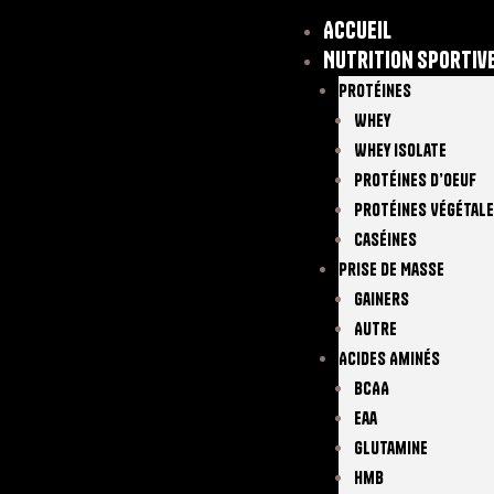
Accueil
Nutrition sportiv
Protéines
Whey
Whey Isolate
Protéines D’oeuf
Protéines Végétal
Caséines
Prise De Masse
Gainers
Autre
Acides Aminés
BCAA
Eaa
Glutamine
Hmb