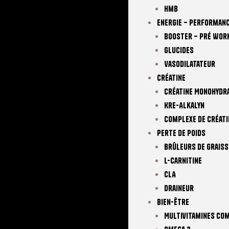
Hmb
Energie – Performan
Booster – Pré Wor
Glucides
Vasodilatateur
Créatine
Créatine Monohydr
Kre-Alkalyn
Complexe De Créati
Perte De Poids
Brûleurs De Graiss
L-Carnitine
CLA
Draineur
Bien-Être
Multivitamines Co