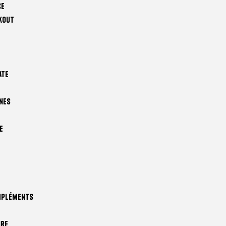
ce
kout
ate
nes
e
mpléments
ire