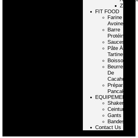
ZMA
FIT FOOD
Farine
Avoine/Riz
Barre
Protéinée
Sauces
Pâte À
Tartiner
Boissons
Beurre
De
Cacahuète
Préparation
Pancake
EQUIPEMENTS
Shakers
Ceintures
Gants
Bandes
Contact Us