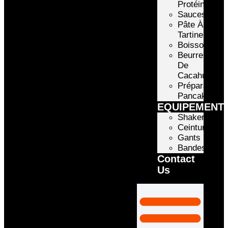
Protéinée
Sauces
Pâte À
Tartiner
Boissons
Beurre
De
Cacahuète
Préparation
Pancake
EQUIPEMENT
Shakers
Ceintures
Gants
Bandes
Contact
Us