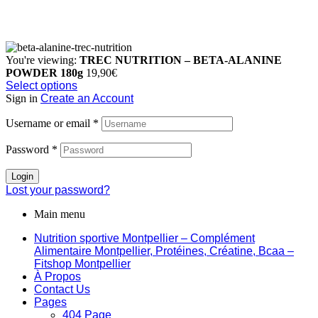
You're viewing:
TREC NUTRITION – BETA-ALANINE
POWDER 180g
19,90
€
Select options
Sign in
Create an Account
Username or email
*
Password
*
Login
Lost your password?
Main menu
Nutrition sportive Montpellier – Complément
Alimentaire Montpellier, Protéines, Créatine, Bcaa –
Fitshop Montpellier
À Propos
Contact Us
Pages
404 Page