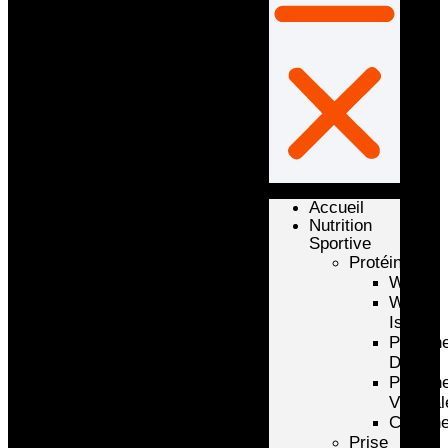
Accueil
Nutrition
Sportive
Protéines
Whey
Whey
Isolate
Protéin
D’oeuf
Protéin
Végétal
Caséin
Prise