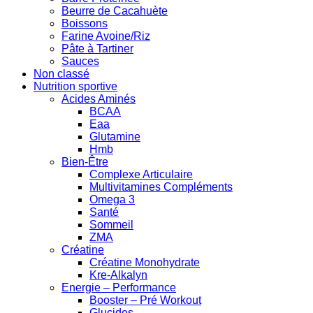
Beurre de Cacahuète
Boissons
Farine Avoine/Riz
Pâte à Tartiner
Sauces
Non classé
Nutrition sportive
Acides Aminés
BCAA
Eaa
Glutamine
Hmb
Bien-Être
Complexe Articulaire
Multivitamines Compléments
Omega 3
Santé
Sommeil
ZMA
Créatine
Créatine Monohydrate
Kre-Alkalyn
Energie – Performance
Booster – Pré Workout
Glucides