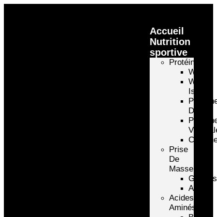
Accueil
Nutrition
sportive
Protéines
Whey
Whey
Isolate
Protéin
D’oeuf
Protéin
Végétal
Caséin
Prise
De
Masse
Gainer
Autre
Acides
Aminés