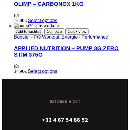
OLIMP – CARBONOX 1KG
(0)
12,90
€
Select options
Add to wishlist
Compare
Quick view
Booster - Pré Workout
,
Energie - Performance
APPLIED NUTRITION – PUMP 3G ZERO
STIM 375G
(0)
34,90
€
Select options
BESOIN D’AIDE ?
+33 4 67 54 66 52