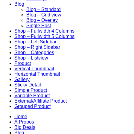
Blog
Blog – Standard
Blog – Grid view
Blog – Overlay
Single Post
Shop – Fullwidth 4 Columns
Shop – Fullwidth 5 Columns
Shop – Left Sidebar
Shop – Right Sidebar
Shop – Categories
Shop – Listview
Product
Vertical Thumbnail
Horizontal Thumbnail
Gallery
Sticky Detail
Simple Product
Variable Product
External/Affiliate Product
Grouped Product
Home
À Propos
Big Deals
Blog