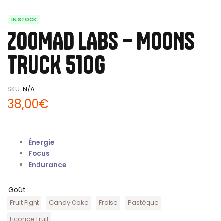
IN STOCK
ZOOMAD LABS – MOONS
TRUCK 510g
SKU:
N/A
38,00
€
Énergie
Focus
Endurance
Goût
Fruit Fight
Candy Coke
Fraise
Pastèque
Licorice Fruit