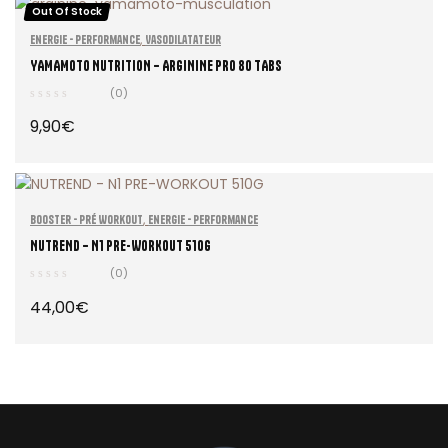
Out Of Stock
SELECT OPTIONS
,
Energie - Performance
Vasodilatateur
YAMAMOTO NUTRITION – ARGININE PRO 80 TABS
(0)
9,90
€
READ MORE
,
Booster - Pré Workout
Energie - Performance
NUTREND – N1 PRE-WORKOUT 510G
(0)
44,00
€
SELECT OPTIONS