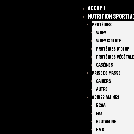
Accueil
Nutrition sportiv
Protéines
Whey
Whey Isolate
Protéines D’oeuf
Protéines Végétal
Caséines
Prise De Masse
Gainers
Autre
Acides Aminés
BCAA
Eaa
Glutamine
Hmb