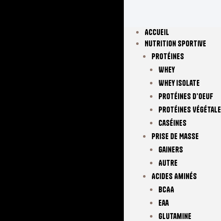
Accueil
Nutrition Sportive
Protéines
Whey
Whey Isolate
Protéines D’oeuf
Protéines Végétal
Caséines
Prise De Masse
Gainers
Autre
Acides Aminés
BCAA
Eaa
Glutamine