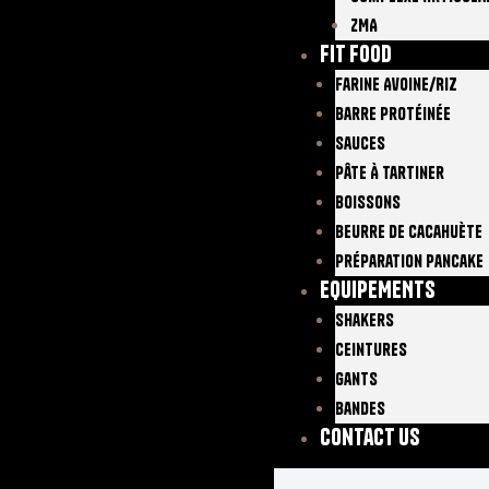
ZMA
FIT FOOD
Farine Avoine/Riz
Barre Protéinée
Sauces
Pâte À Tartiner
Boissons
Beurre De Cacahuète
Préparation Pancake
EQUIPEMENTS
Shakers
Ceintures
Gants
Bandes
Contact Us