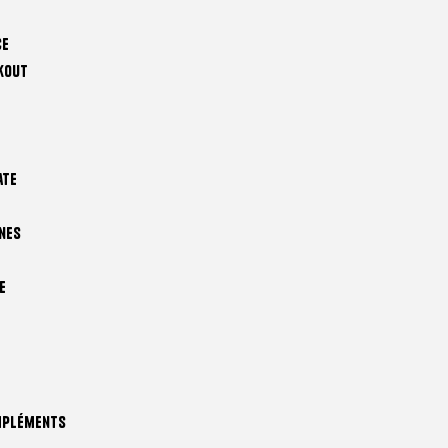
ce
kout
ate
nes
e
mpléments