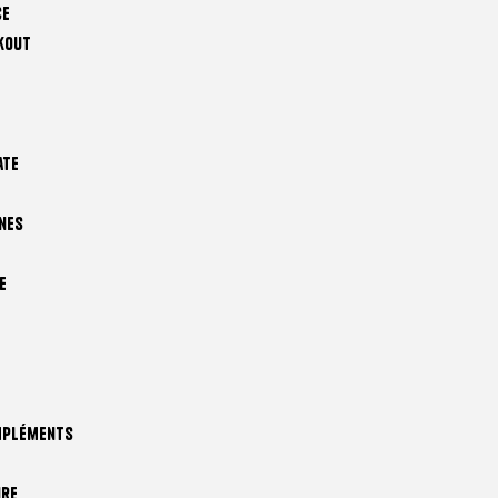
ce
kout
ate
nes
e
mpléments
ire