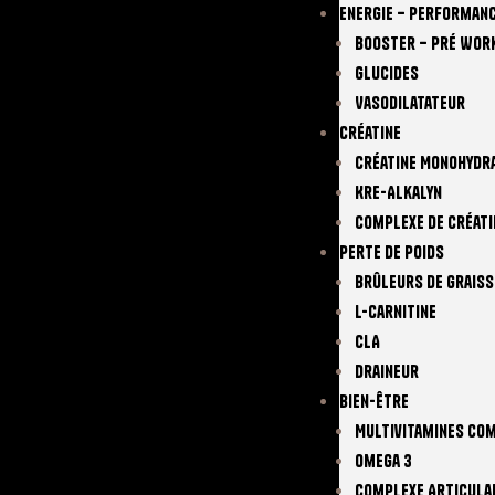
Energie – Performan
Booster – Pré Wor
Glucides
Vasodilatateur
Créatine
Créatine Monohydr
Kre-Alkalyn
Complexe De Créati
Perte De Poids
Brûleurs De Graiss
L-Carnitine
CLA
Draineur
Bien-Être
Multivitamines Co
Omega 3
Complexe Articula