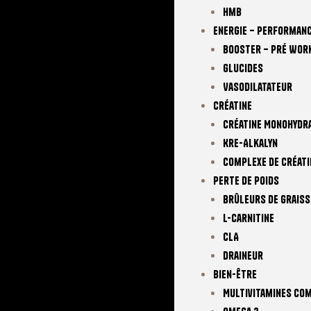
Hmb
Energie – Performan
Booster – Pré Wor
Glucides
Vasodilatateur
Créatine
Créatine Monohydr
Kre-Alkalyn
Complexe De Créati
Perte De Poids
Brûleurs De Graiss
L-Carnitine
CLA
Draineur
Bien-Être
Multivitamines Co