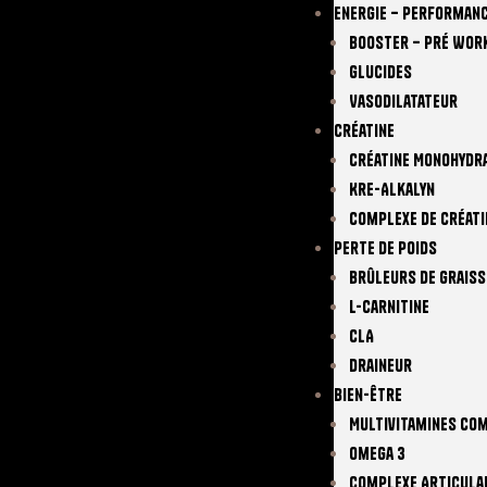
Energie – Performan
Booster – Pré Wor
Glucides
Vasodilatateur
Créatine
Créatine Monohydr
Kre-Alkalyn
Complexe De Créati
Perte De Poids
Brûleurs De Graiss
L-Carnitine
CLA
Draineur
Bien-Être
Multivitamines Co
Omega 3
Complexe Articula