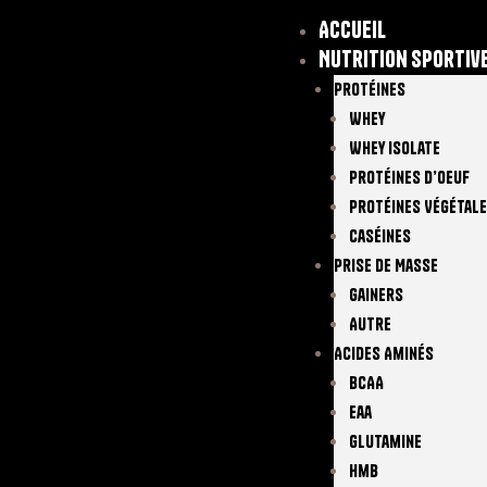
Accueil
Nutrition sportiv
Protéines
Whey
Whey Isolate
Protéines D’oeuf
Protéines Végétal
Caséines
Prise De Masse
Gainers
Autre
Acides Aminés
BCAA
Eaa
Glutamine
Hmb