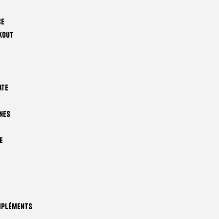
ce
kout
ate
nes
e
mpléments