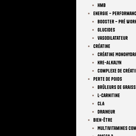
Hmb
Energie – Performan
Booster – Pré Wor
Glucides
Vasodilatateur
Créatine
Créatine Monohydr
Kre-Alkalyn
Complexe De Créati
Perte De Poids
Brûleurs De Graiss
L-Carnitine
CLA
Draineur
Bien-Être
Multivitamines Co