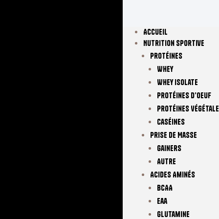
Accueil
Nutrition Sportive
Protéines
Whey
Whey Isolate
Protéines D’oeuf
Protéines Végétal
Caséines
Prise De Masse
Gainers
Autre
Acides Aminés
BCAA
Eaa
Glutamine