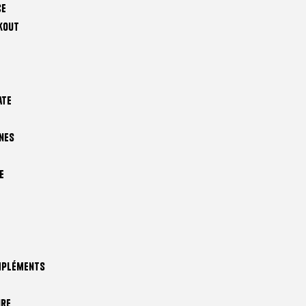
ce
kout
ate
nes
e
mpléments
ire