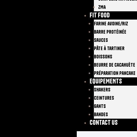
ZMA
FIT FOOD
Farine Avoine/Riz
Barre Protéinée
Sauces
Pâte À Tartiner
Boissons
Beurre De Cacahuète
Préparation Pancake
EQUIPEMENTS
Shakers
Ceintures
Gants
Bandes
Contact Us