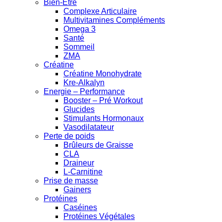
Bien-Être
Complexe Articulaire
Multivitamines Compléments
Omega 3
Santé
Sommeil
ZMA
Créatine
Créatine Monohydrate
Kre-Alkalyn
Energie – Performance
Booster – Pré Workout
Glucides
Stimulants Hormonaux
Vasodilatateur
Perte de poids
Brûleurs de Graisse
CLA
Draineur
L-Carnitine
Prise de masse
Gainers
Protéines
Caséines
Protéines Végétales