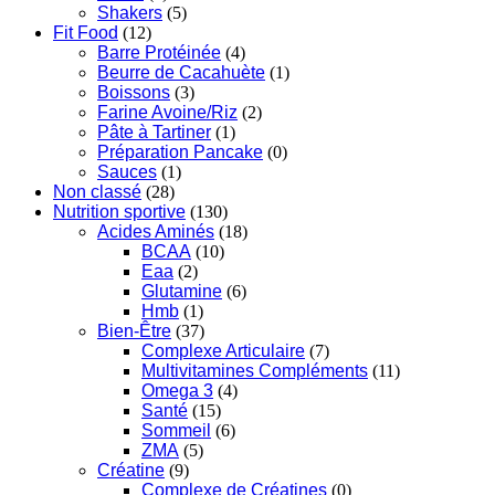
Shakers
(5)
Fit Food
(12)
Barre Protéinée
(4)
Beurre de Cacahuète
(1)
Boissons
(3)
Farine Avoine/Riz
(2)
Pâte à Tartiner
(1)
Préparation Pancake
(0)
Sauces
(1)
Non classé
(28)
Nutrition sportive
(130)
Acides Aminés
(18)
BCAA
(10)
Eaa
(2)
Glutamine
(6)
Hmb
(1)
Bien-Être
(37)
Complexe Articulaire
(7)
Multivitamines Compléments
(11)
Omega 3
(4)
Santé
(15)
Sommeil
(6)
ZMA
(5)
Créatine
(9)
Complexe de Créatines
(0)