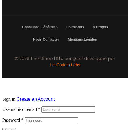
Conditions Générales
Livraisons
À Propos
Nous Contacter
Mentions Légales
© 2026 TheFitShop | Site conçu et développé par
LesCoders Labs
Sign in
Create an Account
Username or email
*
Password
*