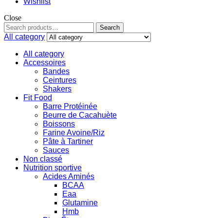
Wishlist
Close
Search
All category
All category
Accessoires
Bandes
Ceintures
Shakers
Fit Food
Barre Protéinée
Beurre de Cacahuète
Boissons
Farine Avoine/Riz
Pâte à Tartiner
Sauces
Non classé
Nutrition sportive
Acides Aminés
BCAA
Eaa
Glutamine
Hmb