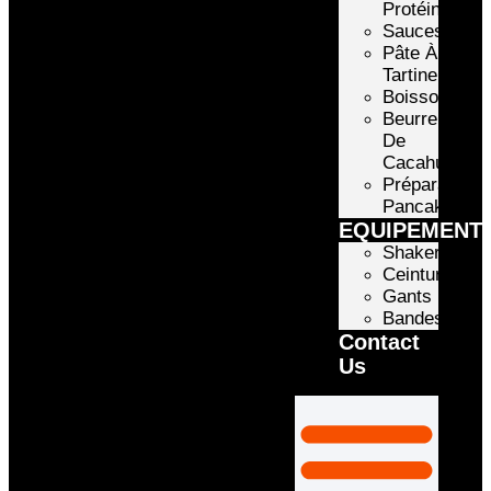
Protéinée
Sauces
Pâte À
Tartiner
Boissons
Beurre
De
Cacahuète
Préparation
Pancake
EQUIPEMENT
Shakers
Ceintures
Gants
Bandes
Contact
Us