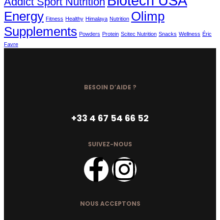
Biotech USA
Addict Sport Nutrition
Energy
Olimp
Fitness
Healthy
Himalaya
Nutrition
Supplements
Powders
Protein
Scitec Nutrition
Snacks
Wellness
Éric
Favre
BESOIN D’AIDE ?
+33 4 67 54 66 52
SUIVEZ-NOUS
NOUS ACCEPTONS