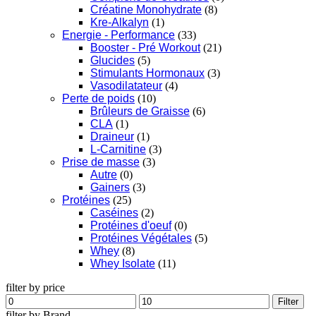
Créatine Monohydrate
(8)
Kre-Alkalyn
(1)
Energie - Performance
(33)
Booster - Pré Workout
(21)
Glucides
(5)
Stimulants Hormonaux
(3)
Vasodilatateur
(4)
Perte de poids
(10)
Brûleurs de Graisse
(6)
CLA
(1)
Draineur
(1)
L-Carnitine
(3)
Prise de masse
(3)
Autre
(0)
Gainers
(3)
Protéines
(25)
Caséines
(2)
Protéines d'oeuf
(0)
Protéines Végétales
(5)
Whey
(8)
Whey Isolate
(11)
filter by price
Filter
filter by Brand