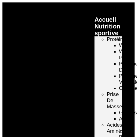
Accueil
Nutrition
sportive
Protéines
Whey
Whey
Isolate
Protéin
D’oeuf
Protéin
Végétal
Caséin
Prise
De
Masse
Gainer
Autre
Acides
Aminés