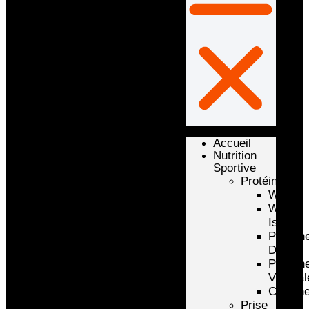
Accueil
Nutrition
Sportive
Protéines
Whey
Whey
Isolate
Protéin
D’oeuf
Protéin
Végétal
Caséin
Prise