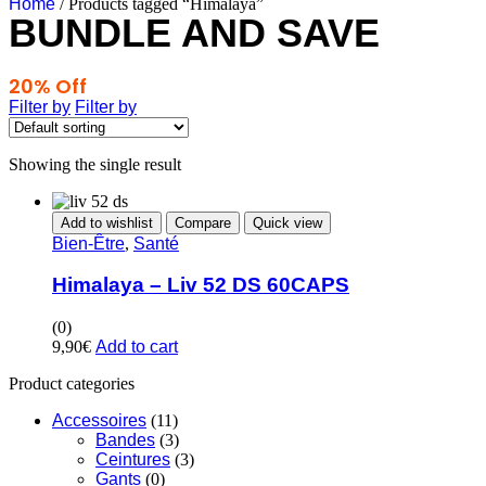
Home
/ Products tagged “Himalaya”
BUNDLE AND SAVE
20% Off
Any 3 Products
Filter by
Filter by
Showing the single result
Add to wishlist
Compare
Quick view
Bien-Être
,
Santé
Himalaya – Liv 52 DS 60CAPS
(0)
9,90
€
Add to cart
Product categories
Accessoires
(11)
Bandes
(3)
Ceintures
(3)
Gants
(0)