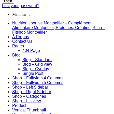
Login
Lost your password?
Main menu
Nutrition sportive Montpellier – Complément
Alimentaire Montpellier, Protéines, Créatine, Bcaa –
Fitshop Montpellier
À Propos
Contact Us
Pages
404 Page
Blog
Blog – Standard
Blog – Grid view
Blog – Overlay
Single Post
Shop – Fullwidth 4 Columns
Shop – Fullwidth 5 Columns
Shop – Left Sidebar
Shop – Right Sidebar
Shop – Categories
Shop – Listview
Product
Vertical Thumbnail