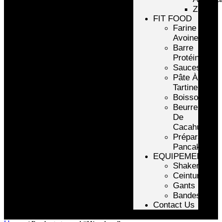
ZMA
FIT FOOD
Farine
Avoine/Riz
Barre
Protéinée
Sauces
Pâte À
Tartiner
Boissons
Beurre
De
Cacahuète
Préparation
Pancake
EQUIPEMENTS
Shakers
Ceintures
Gants
Bandes
Contact Us