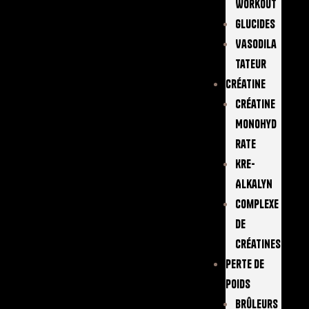
Workout
Glucides
Vasodila
Tateur
Créatine
Créatine
Monohyd
Rate
Kre-
Alkalyn
Complexe
De
Créatines
Perte De
Poids
Brûleurs