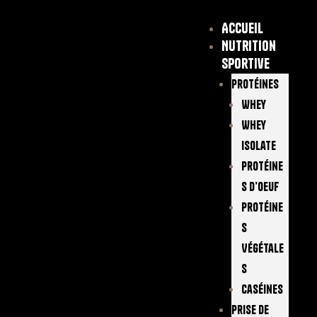
Accueil
Nutrition
sportive
Protéines
Whey
Whey
Isolate
Protéine
S D’oeuf
Protéine
S
Végétale
S
Caséines
Prise De