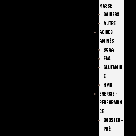
Masse
Gainers
Autre
Acides
Aminés
BCAA
Eaa
Glutamin
E
Hmb
Energie –
Performan
Ce
Booster –
Pré