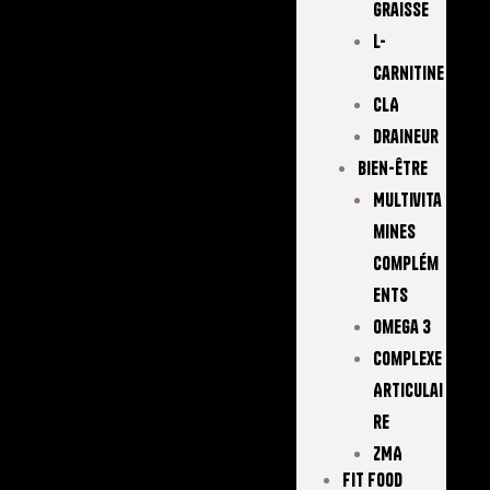
Graisse
L-
Carnitine
CLA
Draineur
Bien-Être
Multivita
Mines
Complém
Ents
Omega 3
Complexe
Articulai
Re
ZMA
FIT FOOD