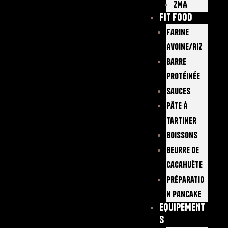
ZMA
FIT FOOD
Farine
Avoine/Riz
Barre
Protéinée
Sauces
Pâte À
Tartiner
Boissons
Beurre De
Cacahuète
Préparatio
N Pancake
EQUIPEMENT
S