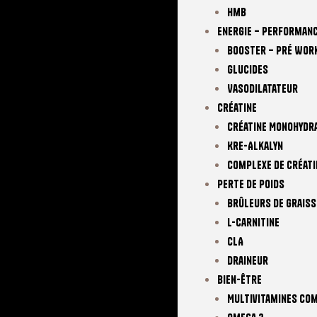
Hmb
Energie – Performan
Booster – Pré Wor
Glucides
Vasodilatateur
Créatine
Créatine Monohydr
Kre-Alkalyn
Complexe De Créati
Perte De Poids
Brûleurs De Graiss
L-Carnitine
CLA
Draineur
Bien-Être
Multivitamines Co