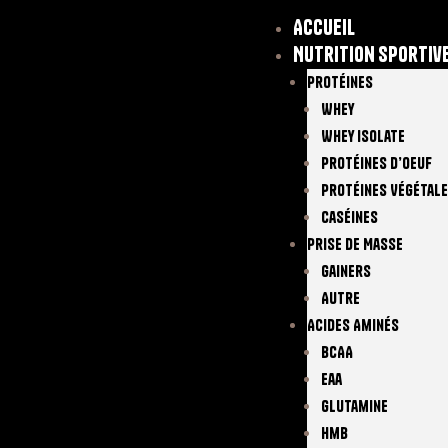
Accueil
Nutrition sportiv
Protéines
Whey
Whey Isolate
Protéines D’oeuf
Protéines Végétal
Caséines
Prise De Masse
Gainers
Autre
Acides Aminés
BCAA
Eaa
Glutamine
Hmb