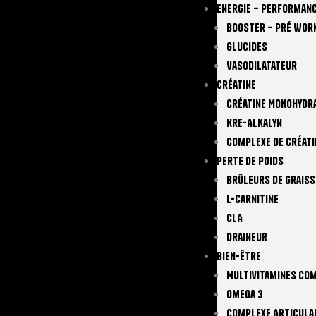
Energie – Performan
Booster – Pré Wor
Glucides
Vasodilatateur
Créatine
Créatine Monohydr
Kre-Alkalyn
Complexe De Créati
Perte De Poids
Brûleurs De Graiss
L-Carnitine
CLA
Draineur
Bien-Être
Multivitamines Co
Omega 3
Complexe Articula