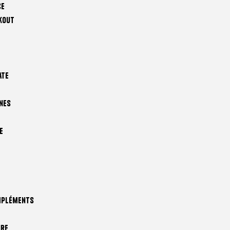
ce
kout
ate
nes
e
mpléments
ire