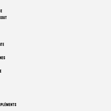
ce
kout
ate
nes
e
mpléments