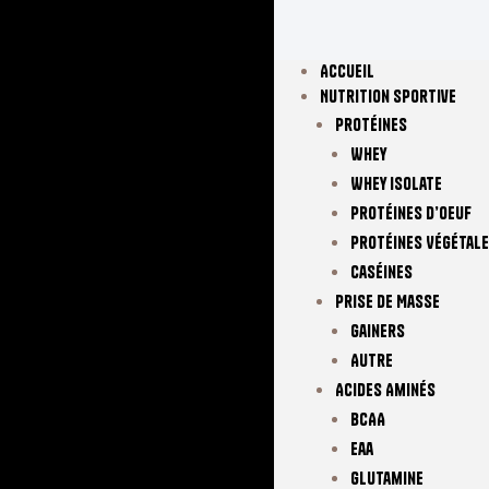
Accueil
Nutrition Sportive
Protéines
Whey
Whey Isolate
Protéines D’oeuf
Protéines Végétal
Caséines
Prise De Masse
Gainers
Autre
Acides Aminés
BCAA
Eaa
Glutamine