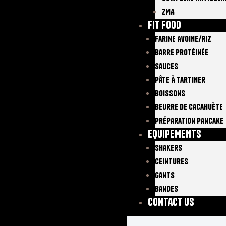
ZMA
FIT FOOD
Farine Avoine/Riz
Barre Protéinée
Sauces
Pâte À Tartiner
Boissons
Beurre De Cacahuète
Préparation Pancake
EQUIPEMENTS
Shakers
Ceintures
Gants
Bandes
Contact Us