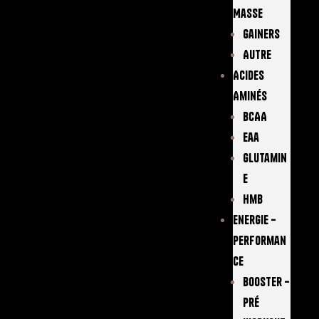
Masse
Gainers
Autre
Acides
Aminés
BCAA
Eaa
Glutamin
E
Hmb
Energie –
Performan
Ce
Booster –
Pré