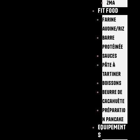
ZMA
FIT FOOD
Farine
Avoine/Riz
Barre
Protéinée
Sauces
Pâte À
Tartiner
Boissons
Beurre De
Cacahuète
Préparatio
N Pancake
EQUIPEMENT
S