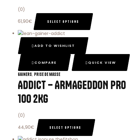
(0)
61,90
€
SELECT OPTIONS
ADD TO WISHLIST
COMPARE
QUICK VIEW
,
Gainers
Prise de masse
ADDICT – ARMAGEDDON PRO
100 2KG
(0)
44,90
€
SELECT OPTIONS