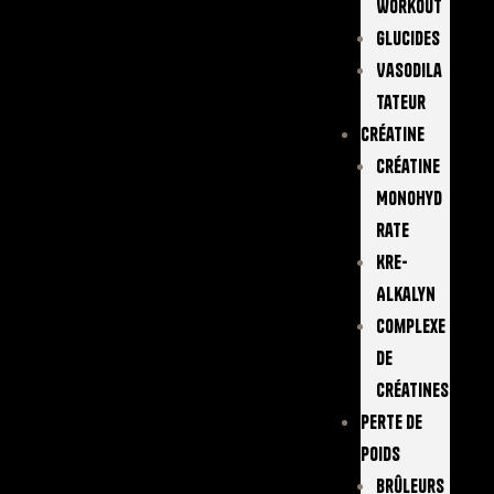
Workout
Glucides
Vasodila
Tateur
Créatine
Créatine
Monohyd
Rate
Kre-
Alkalyn
Complexe
De
Créatines
Perte De
Poids
Brûleurs