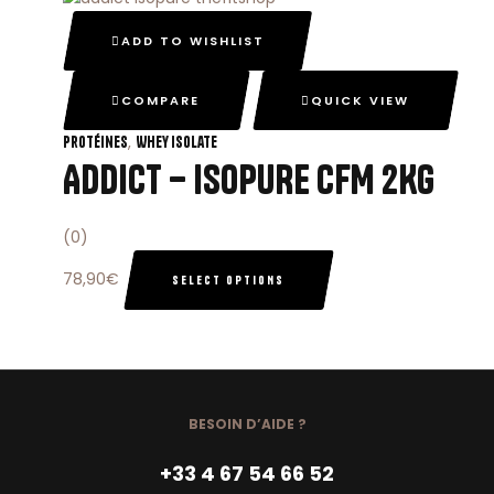
ADD TO WISHLIST
COMPARE
QUICK VIEW
,
Protéines
Whey Isolate
ADDICT – ISOPURE CFM 2KG
(0)
78,90
€
SELECT OPTIONS
BESOIN D’AIDE ?
+33 4 67 54 66 52