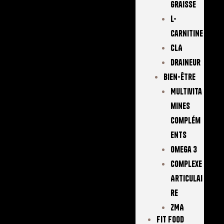
Graisse
L-
Carnitine
CLA
Draineur
Bien-Être
Multivita
Mines
Complém
Ents
Omega 3
Complexe
Articulai
Re
ZMA
FIT FOOD