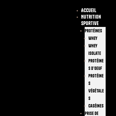
Accueil
Nutrition
sportive
Protéines
Whey
Whey
Isolate
Protéine
S D’oeuf
Protéine
S
Végétale
S
Caséines
Prise De